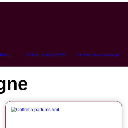
tions
Notre concept SPA
Formations massage
igne