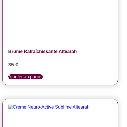
Brume Rafraîchissante Altearah
35
€
Ajouter au panier