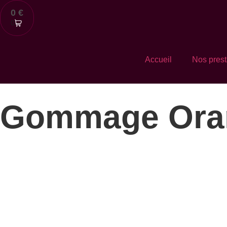
0
€
0
Accueil
Nos prest
Gommage Oran