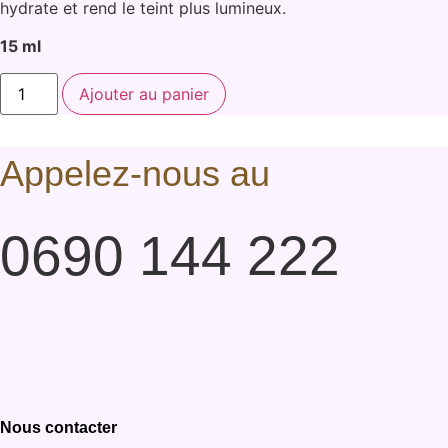
hydrate et rend le teint plus lumineux.
15 ml
quantité
Ajouter au panier
de
Sérum
Visage
Turquoise
Altearah
Appelez-nous au
0690 144 222
Nous contacter